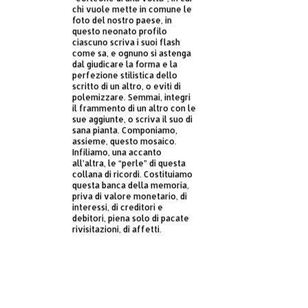
chi vuole mette in comune le
foto del nostro paese, in
questo neonato profilo
ciascuno scriva i suoi flash
come sa, e ognuno si astenga
dal giudicare la forma e la
perfezione stilistica dello
scritto di un altro, o eviti di
polemizzare. Semmai, integri
il frammento di un altro con le
sue aggiunte, o scriva il suo di
sana pianta. Componiamo,
assieme, questo mosaico.
Infiliamo, una accanto
all’altra, le “perle” di questa
collana di ricordi. Costituiamo
questa banca della memoria,
priva di valore monetario, di
interessi, di creditori e
debitori, piena solo di pacate
rivisitazioni, di affetti.