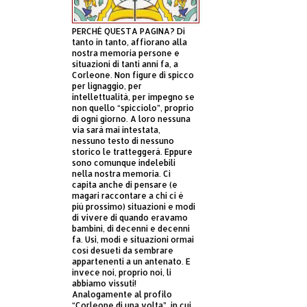
PERCHÈ QUESTA PAGINA? Di
tanto in tanto, affiorano alla
nostra memoria persone e
situazioni di tanti anni fa, a
Corleone. Non figure di spicco
per lignaggio, per
intellettualità, per impegno se
non quello “spicciolo”, proprio
di ogni giorno. A loro nessuna
via sarà mai intestata,
nessuno testo di nessuno
storico le tratteggerà. Eppure
sono comunque indelebili
nella nostra memoria. Ci
capita anche di pensare (e
magari raccontare a chi ci è
più prossimo) situazioni e modi
di vivere di quando eravamo
bambini, di decenni e decenni
fa. Usi, modi e situazioni ormai
così desueti da sembrare
appartenenti a un antenato. E
invece noi, proprio noi, li
abbiamo vissuti!
Analogamente al profilo
“Corleone di una volta”, in cui