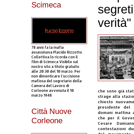
Scimeca
segreti
verità"
78 anni fa la mafia
assassinava Placido Rizzotto.
Collettiva lo ricorda con il
film di Scimeca Visibile sul
nostro sito a titolo gratuito
alle 20:30 del 10 marzo. Per
non dimenticare l’uccisione
mafiosa del segretario della
Camera del Lavoro di
Corleone avvenuta il 10
che sono già stat
marzo 1948
strage alla stazi
chiesto nuovame
presidente del 
Città Nuove
domani mattina 
che per il Gove
Corleone
Cesare Damiano
contestazioni du
del movimento, 