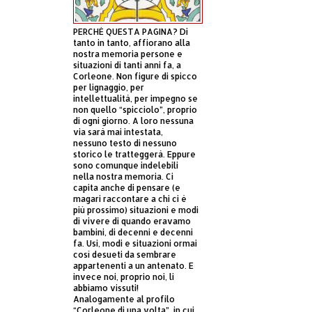
PERCHÈ QUESTA PAGINA? Di
tanto in tanto, affiorano alla
nostra memoria persone e
situazioni di tanti anni fa, a
Corleone. Non figure di spicco
per lignaggio, per
intellettualità, per impegno se
non quello “spicciolo”, proprio
di ogni giorno. A loro nessuna
via sarà mai intestata,
nessuno testo di nessuno
storico le tratteggerà. Eppure
sono comunque indelebili
nella nostra memoria. Ci
capita anche di pensare (e
magari raccontare a chi ci è
più prossimo) situazioni e modi
di vivere di quando eravamo
bambini, di decenni e decenni
fa. Usi, modi e situazioni ormai
così desueti da sembrare
appartenenti a un antenato. E
invece noi, proprio noi, li
abbiamo vissuti!
Analogamente al profilo
“Corleone di una volta”, in cui