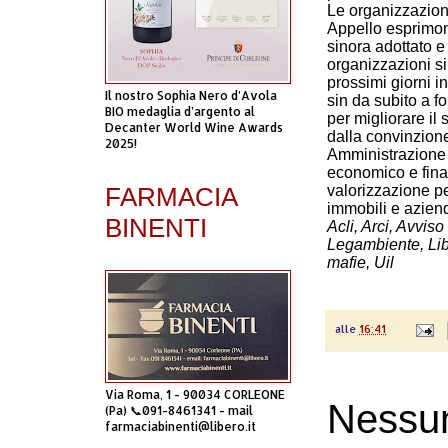
Le organizzazioni
Appello esprimon
sinora adottato e
organizzazioni si
prossimi giorni i
Il nostro Sophia Nero d’Avola
sin da subito a f
BIO medaglia d’argento al
per migliorare il 
Decanter World Wine Awards
dalla convinzion
2025!
Amministrazione e
economico e finan
FARMACIA
valorizzazione per
immobili e aziend
BINENTI
Acli, Arci, Avvis
Legambiente, Lib
mafie, Uil
alle
16:41
Via Roma, 1 - 90034 CORLEONE
Nessu
(Pa) 📞091-8461341 - mail
farmaciabinenti@libero.it