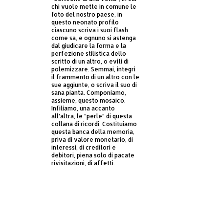
chi vuole mette in comune le
foto del nostro paese, in
questo neonato profilo
ciascuno scriva i suoi flash
come sa, e ognuno si astenga
dal giudicare la forma e la
perfezione stilistica dello
scritto di un altro, o eviti di
polemizzare. Semmai, integri
il frammento di un altro con le
sue aggiunte, o scriva il suo di
sana pianta. Componiamo,
assieme, questo mosaico.
Infiliamo, una accanto
all’altra, le “perle” di questa
collana di ricordi. Costituiamo
questa banca della memoria,
priva di valore monetario, di
interessi, di creditori e
debitori, piena solo di pacate
rivisitazioni, di affetti.