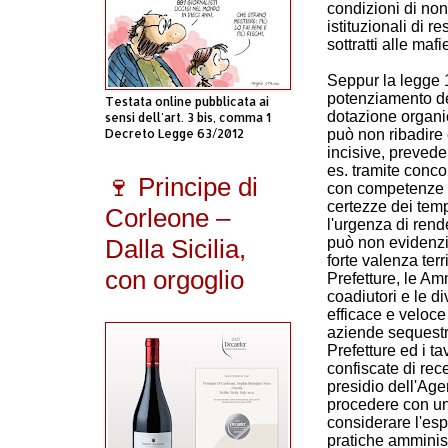
condizioni di non
istituzionali di re
sottratti alle mafie
Seppur la legge 1
potenziamento del
Testata online pubblicata ai
dotazione organic
sensi dell'art. 3 bis, comma 1
Decreto Legge 63/2012
può non ribadire 
incisive, preved
es. tramite conco
🍷 Principe di
con competenze in
certezze dei temp
Corleone –
l'urgenza di ren
Dalla Sicilia,
può non evidenzi
forte valenza terr
con orgoglio
Prefetture, le Ammi
coadiutori e le d
efficace e veloce 
aziende sequestra
Prefetture ed i t
confiscate di rec
presidio dell'Age
procedere con u
considerare l'es
pratiche amminist