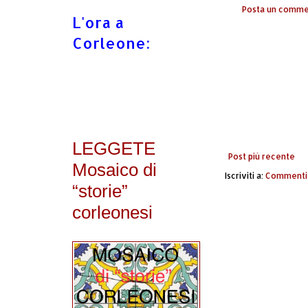
Posta un comm
L'ora a
Corleone:
LEGGETE
Post più recente
Mosaico di
Iscriviti a:
Commenti 
“storie”
corleonesi