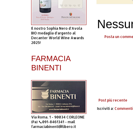
Nessu
Il nostro Sophia Nero d’Avola
BIO medaglia d’argento al
Posta un comm
Decanter World Wine Awards
2025!
FARMACIA
BINENTI
Post più recente
Iscriviti a:
Commenti 
Via Roma, 1 - 90034 CORLEONE
(Pa) 📞091-8461341 - mail
farmaciabinenti@libero.it