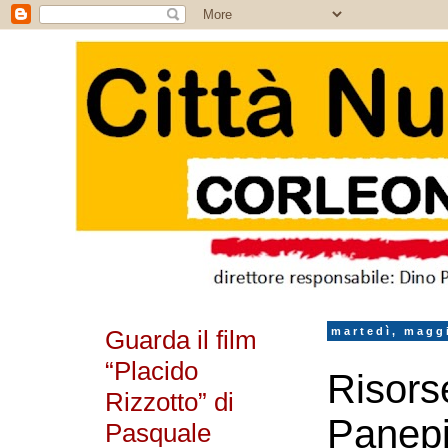
Guarda il film
martedì, magg
“Placido
Risorse
Rizzotto” di
Panepin
Pasquale