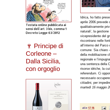
G
Idrica, ho fatto prese
aprile 2006 prevede 
Testata online pubblicata ai
qualitativamente priv
sensi dell'art. 3 bis, comma 1
naturali’, la gestion
Decreto Legge 63/2012
vicepresidente del g
riscontrano nelle fon
🍷 Principe di
all’interno del Parco
comune. Sia chiaro –
Corleone –
della mobilitazione c
Dalla Sicilia,
regionale e l’impugna
una sentenza della C
con orgoglio
risorse idriche, la c
referendum. Ci oppor
necessario occupere
cittadini, per impedi
martedì 16 maggio 2
alle
17:18