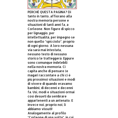
PERCHÈ QUESTA PAGINA? Di
tanto in tanto, affiorano alla
nostra memoria persone e
situazioni di tanti anni fa, a
Corleone. Non figure di spicco
per lignaggio, per
intellettualità, per impegno se
non quello “spicciolo”, proprio
di ogni giorno. A loro nessuna
via sarà mai intestata,
nessuno testo di nessuno
storico le tratteggerà. Eppure
sono comunque indelebili
nella nostra memoria. Ci
capita anche di pensare (e
magari raccontare a chi ci è
più prossimo) situazioni e modi
di vivere di quando eravamo
bambini, di decenni e decenni
fa. Usi, modi e situazioni ormai
così desueti da sembrare
appartenenti a un antenato. E
invece noi, proprio noi, li
abbiamo vissuti!
Analogamente al profilo
“Corleone di una volta”, in cui