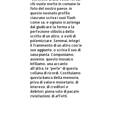
chi vuole mette in comune le
foto del nostro paese, in
questo neonato profilo
ciascuno scriva i suoi flash
come sa, e ognuno si astenga
dal giudicare la forma e la
perfezione stilistica dello
scritto di un altro, o eviti di
polemizzare. Semmai, integri
il frammento di un altro con le
sue aggiunte, o scriva il suo di
sana pianta. Componiamo,
assieme, questo mosaico.
Infiliamo, una accanto
all’altra, le “perle” di questa
collana di ricordi. Costituiamo
questa banca della memoria,
priva di valore monetario, di
interessi, di creditori e
debitori, piena solo di pacate
rivisitazioni, di affetti.