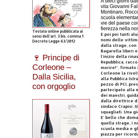
A dieci giorni da
vita Giovanni Fa
Montinaro, Rocco 
scuola elementar
vie del paese co
fierezza nella no
Testata online pubblicata ai
E poi poi tanti al
sensi dell'art. 3 bis, comma 1
nomi delle vittime
Decreto Legge 63/2012
dalla strage, con
Bagarella liberi e
🍷 Principe di
l'inizio della rin
Repubblica, racco
Corleone –
morire!", firmato 
Corleone la rivol
Dalla Sicilia,
alla Pubblica Istr
pezzo di PCI, pre
con orgoglio
partecipato alla 
dei maestri, gui
dalla direttrice d
sindaco Crapisi. G
squagliati. Una gi
E' bello che doma
quella strage, i n
scuola media e gl
piazza per ricord