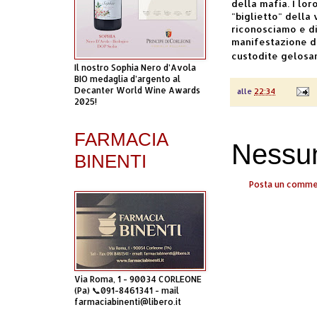
della mafia. I loro
"biglietto" della 
riconosciamo e di
manifestazione di
custodite gelosam
Il nostro Sophia Nero d’Avola
BIO medaglia d’argento al
Decanter World Wine Awards
alle
22:34
2025!
FARMACIA
Nessu
BINENTI
Posta un comm
Via Roma, 1 - 90034 CORLEONE
(Pa) 📞091-8461341 - mail
farmaciabinenti@libero.it