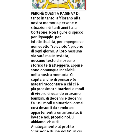
PERCHÈ QUESTA PAGINA? Di
tanto in tanto, affiorano alla
nostra memoria persone e
situazioni di tanti anni fa, a
Corleone. Non figure di spicco
per lignaggio, per
intellettualità, per impegno se
non quello “spicciolo”, proprio
di ogni giorno. A loro nessuna
via sarà mai intestata,
nessuno testo di nessuno
storico le tratteggerà. Eppure
sono comunque indelebili
nella nostra memoria. Ci
capita anche di pensare (e
magari raccontare a chi ci è
più prossimo) situazioni e modi
di vivere di quando eravamo
bambini, di decenni e decenni
fa. Usi, modi e situazioni ormai
così desueti da sembrare
appartenenti a un antenato. E
invece noi, proprio noi, li
abbiamo vissuti!
Analogamente al profilo
“Corleone di una volta”, in cui