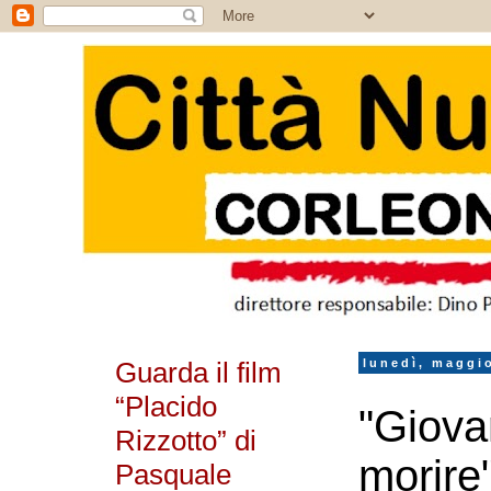
Guarda il film
lunedì, maggi
“Placido
"Giova
Rizzotto” di
morire"
Pasquale