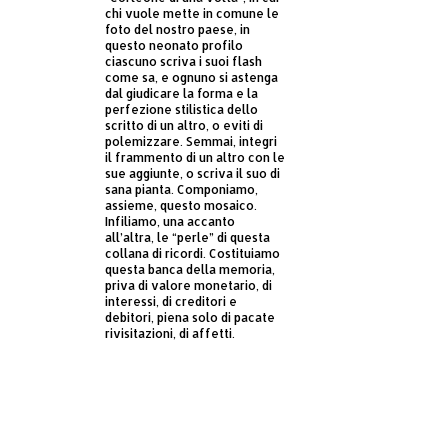
chi vuole mette in comune le
foto del nostro paese, in
questo neonato profilo
ciascuno scriva i suoi flash
come sa, e ognuno si astenga
dal giudicare la forma e la
perfezione stilistica dello
scritto di un altro, o eviti di
polemizzare. Semmai, integri
il frammento di un altro con le
sue aggiunte, o scriva il suo di
sana pianta. Componiamo,
assieme, questo mosaico.
Infiliamo, una accanto
all’altra, le “perle” di questa
collana di ricordi. Costituiamo
questa banca della memoria,
priva di valore monetario, di
interessi, di creditori e
debitori, piena solo di pacate
rivisitazioni, di affetti.