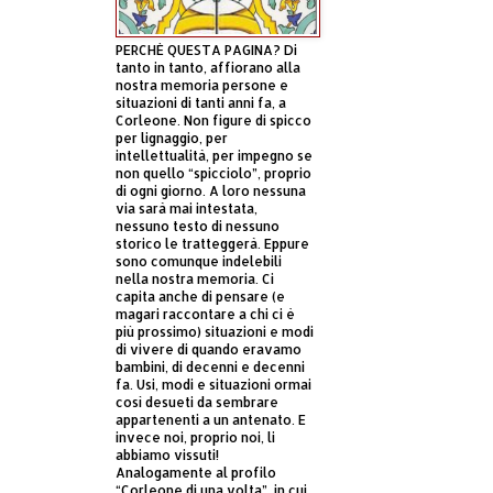
PERCHÈ QUESTA PAGINA? Di
tanto in tanto, affiorano alla
nostra memoria persone e
situazioni di tanti anni fa, a
Corleone. Non figure di spicco
per lignaggio, per
intellettualità, per impegno se
non quello “spicciolo”, proprio
di ogni giorno. A loro nessuna
via sarà mai intestata,
nessuno testo di nessuno
storico le tratteggerà. Eppure
sono comunque indelebili
nella nostra memoria. Ci
capita anche di pensare (e
magari raccontare a chi ci è
più prossimo) situazioni e modi
di vivere di quando eravamo
bambini, di decenni e decenni
fa. Usi, modi e situazioni ormai
così desueti da sembrare
appartenenti a un antenato. E
invece noi, proprio noi, li
abbiamo vissuti!
Analogamente al profilo
“Corleone di una volta”, in cui