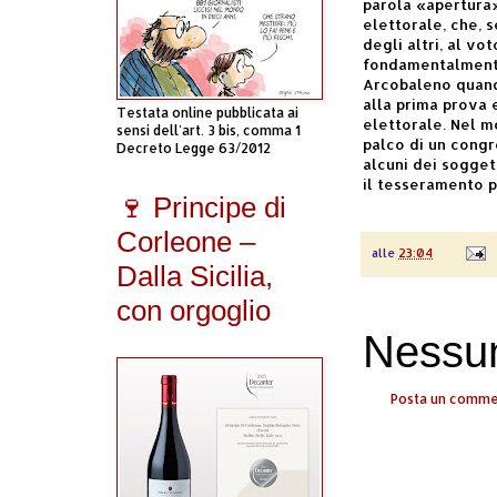
parola «apertura»
elettorale, che, 
degli altri, al vot
fondamentalmente
Arcobaleno quand
alla prima prova 
Testata online pubblicata ai
elettorale. Nel m
sensi dell'art. 3 bis, comma 1
palco di un cong
Decreto Legge 63/2012
alcuni dei sogget
il tesseramento pe
🍷 Principe di
Corleone –
alle
23:04
Dalla Sicilia,
con orgoglio
Nessu
Posta un comm