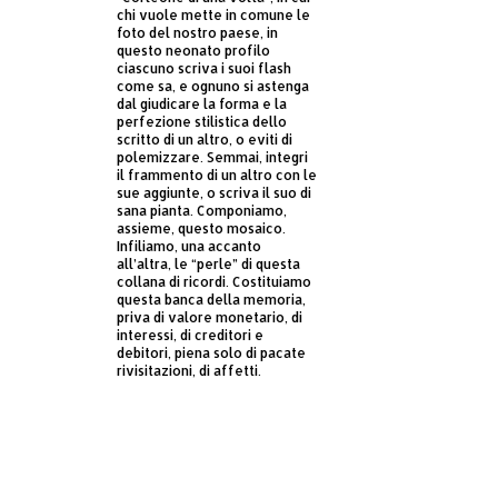
chi vuole mette in comune le
foto del nostro paese, in
questo neonato profilo
ciascuno scriva i suoi flash
come sa, e ognuno si astenga
dal giudicare la forma e la
perfezione stilistica dello
scritto di un altro, o eviti di
polemizzare. Semmai, integri
il frammento di un altro con le
sue aggiunte, o scriva il suo di
sana pianta. Componiamo,
assieme, questo mosaico.
Infiliamo, una accanto
all’altra, le “perle” di questa
collana di ricordi. Costituiamo
questa banca della memoria,
priva di valore monetario, di
interessi, di creditori e
debitori, piena solo di pacate
rivisitazioni, di affetti.