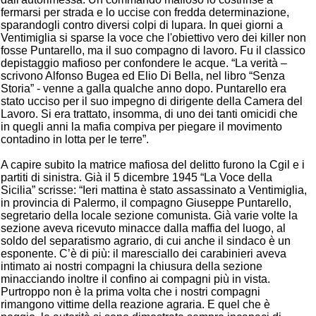
fermarsi per strada e lo uccise con fredda determinazione,
sparandogli contro diversi colpi di lupara. In quei giorni a
Ventimiglia si sparse la voce che l'obiettivo vero dei killer non
fosse Puntarello, ma il suo compagno di lavoro. Fu il classico
depistaggio mafioso per confondere le acque. “La verità –
scrivono Alfonso Bugea ed Elio Di Bella, nel libro “Senza
Storia” - venne a galla qualche anno dopo. Puntarello era
stato ucciso per il suo impegno di dirigente della Camera del
Lavoro. Si era trattato, insomma, di uno dei tanti omicidi che
in quegli anni la mafia compiva per piegare il movimento
contadino in lotta per le terre”.
A capire subito la matrice mafiosa del delitto furono la Cgil e i
partiti di sinistra. Già il 5 dicembre 1945 “La Voce della
Sicilia” scrisse: “Ieri mattina è stato assassinato a Ventimiglia,
in provincia di Palermo, il compagno Giuseppe Puntarello,
segretario della locale sezione comunista. Già varie volte la
sezione aveva ricevuto minacce dalla maffia del luogo, al
soldo del separatismo agrario, di cui anche il sindaco è un
esponente. C’è di più: il maresciallo dei carabinieri aveva
intimato ai nostri compagni la chiusura della sezione
minacciando inoltre il confino ai compagni più in vista.
Purtroppo non è la prima volta che i nostri compagni
rimangono vittime della reazione agraria. E quel che è