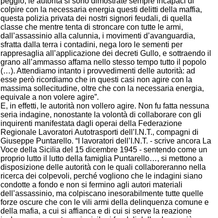
peggio, le autorità si sono dimostrate sempre incapaci di
colpire con la necessaria energia questi delitti della maffia,
questa polizia privata dei nostri signori feudali, di quella
classe che mentre tenta di stroncare con tutte le armi,
dall’assassinio alla calunnia, i movimenti d’avanguardia,
sfratta dalla terra i contadini, nega loro le sementi per
rappresaglia all’applicazione dei decreti Gullo, e sottraendo il
grano all’ammasso affama nello stesso tempo tutto il popolo
(…). Attendiamo intanto i provvedimenti delle autorità: ad
esse però ricordiamo che in questi casi non agire con la
massima sollecitudine, oltre che con la necessaria energia,
equivale a non volere agire”.
E, in effetti, le autorità non vollero agire. Non fu fatta nessuna
seria indagine, nonostante la volontà di collaborare con gli
inquirenti manifestata dagli operai della Federazione
Regionale Lavoratori Autotrasporti dell’I.N.T., compagni di
Giuseppe Puntarello. “I lavoratori dell’I.N.T. - scrive ancora La
Voce della Sicilia del 15 dicembre 1945 - sentendo come un
proprio lutto il lutto della famiglia Puntarello…, si mettono a
disposizione delle autorità con le quali collaboreranno nella
ricerca dei colpevoli, perché vogliono che le indagini siano
condotte a fondo e non si fermino agli autori materiali
dell’assassinio, ma colpiscano inesorabilmente tutte quelle
forze oscure che con le vili armi della delinquenza comune e
della mafia, a cui si affianca e di cui si serve la reazione