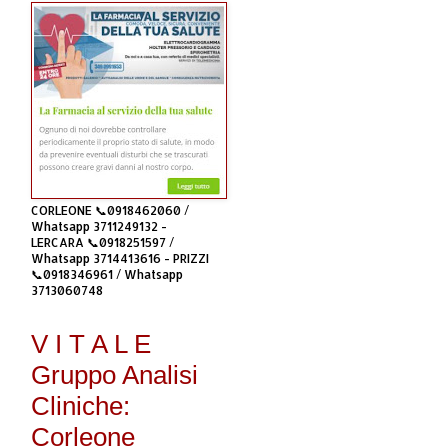
CORLEONE 📞0918462060 /
Whatsapp 3711249132 -
LERCARA 📞0918251597 /
Whatsapp 3714413616 - PRIZZI
📞0918346961 / Whatsapp
3713060748
V I T A L E
Gruppo Analisi
Cliniche:
Corleone