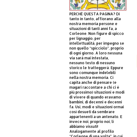
PERCHÈ QUESTA PAGINA? Di
tanto in tanto, affiorano alla
nostra memoria persone e
situazioni di tanti anni fa, a
Corleone. Non figure di spicco
per lignaggio, per
intellettualità, per impegno se
non quello “spicciolo”, proprio
di ogni giorno. A loro nessuna
via sarà mai intestata,
nessuno testo di nessuno
storico le tratteggerà. Eppure
sono comunque indelebili
nella nostra memoria. Ci
capita anche di pensare (e
magari raccontare a chi ci è
più prossimo) situazioni e modi
di vivere di quando eravamo
bambini, di decenni e decenni
fa. Usi, modi e situazioni ormai
così desueti da sembrare
appartenenti a un antenato. E
invece noi, proprio noi, li
abbiamo vissuti!
Analogamente al profilo
“Corleone di una volta”, in cui