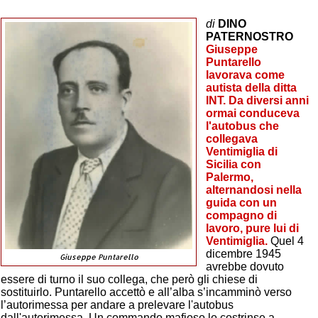
di
DINO
PATERNOSTRO
Giuseppe
Puntarello
lavorava come
autista della ditta
INT. Da diversi anni
ormai conduceva
l'autobus che
collegava
Ventimiglia di
Sicilia con
Palermo,
alternandosi nella
guida con un
compagno di
lavoro, pure lui di
Ventimiglia.
Quel 4
dicembre 1945
Giuseppe Puntarello
avrebbe dovuto
essere di turno il suo collega, che però gli chiese di
sostituirlo. Puntarello accettò e all’alba s’incamminò verso
l’autorimessa per andare a prelevare l'autobus
dall'autorimessa. Un commando mafioso lo costrinse a