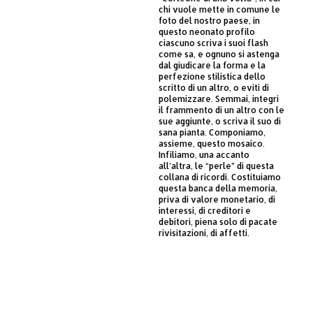
chi vuole mette in comune le
foto del nostro paese, in
questo neonato profilo
ciascuno scriva i suoi flash
come sa, e ognuno si astenga
dal giudicare la forma e la
perfezione stilistica dello
scritto di un altro, o eviti di
polemizzare. Semmai, integri
il frammento di un altro con le
sue aggiunte, o scriva il suo di
sana pianta. Componiamo,
assieme, questo mosaico.
Infiliamo, una accanto
all’altra, le “perle” di questa
collana di ricordi. Costituiamo
questa banca della memoria,
priva di valore monetario, di
interessi, di creditori e
debitori, piena solo di pacate
rivisitazioni, di affetti.