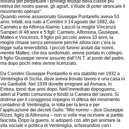
isolana per perpetuare i privilegi feudali della classe più
retriva del nostro paese, gli agrari, s’illude di poter stroncare il
movimento operaio”.
Quando venne assassinato Giuseppe Puntarello aveva 53
anni. Infatti, era nato a Comitini il 14 agosto del 1892, da
Carmelo e da Alfonsa Alaimo. Lasciò la moglie Vincenza
Samperi di 48 anni e 5 figli: Carmelo, Alfonsina, Giuseppe,
Matteo e Vincenzo. Il figlio più piccolo aveva 10 anni, la
moglie rimase senza pensione perché allora non c'era la
legge sulla reversibilità. I piccoli furono aiutati dai nonni,
mentre Matteo, che era sordomuto, venne portato in collegio.
Il figlio Giuseppe venne assunto dall’I.N.T. al posto del padre,
ma dopo pochi mesi venne licenziato.
Da Comitini Giuseppe Puntarello si era stabilito nel 1932 a
Ventimiglia di Sicilia, dove aveva trovato lavoro e una casa in
via Garibaldi. Nel 1939 dovette emigrare ad Asmara, in
Eritrea, tornò due anni dopo. Nell'immediato dopoguerra,
aderì al Partito comunista e fondò la Camera del lavoro. Si
distinse per il coraggioso impegno in difesa del movimento
contadino di Ventimiglia, in lotta per la terra e per
l’applicazione dei decreti Gullo. “Mio nonno – dice Giuseppe
Rizzo, figlio di Alfonsina – non si volle mai iscrivere al partito
fascista. Dopo la guerra, si adoperò con altri per animare la
vita sociale e politica di Ventimiglia, schierandosi con i