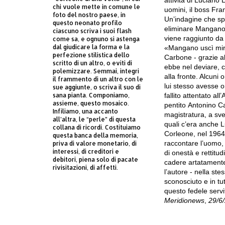
attività di Luciano
chi vuole mette in comune le
uomini, il boss
Fra
foto del nostro paese, in
Un’indagine che s
questo neonato profilo
eliminare Mangano.
ciascuno scriva i suoi flash
viene raggiunto da
come sa, e ognuno si astenga
dal giudicare la forma e la
«Mangano uscì mi
perfezione stilistica dello
Carbone - grazie a
scritto di un altro, o eviti di
ebbe nel
deviare
, 
polemizzare. Semmai, integri
alla
fronte
. Alcuni
il frammento di un altro con le
lui stesso avesse
o
sue aggiunte, o scriva il suo di
sana pianta. Componiamo,
fallito attentato all’
assieme, questo mosaico.
pentito
Antonino C
Infiliamo, una accanto
magistratura, a svel
all’altra, le “perle” di questa
quali c’era anche L
collana di ricordi. Costituiamo
Corleone
, nel
1964
questa banca della memoria,
raccontare l’uomo, 
priva di valore monetario, di
interessi, di creditori e
di
onestà
e
rettitu
debitori, piena solo di pacate
cadere
artatamen
rivisitazioni, di affetti.
l’autore - nella s
sconosciuto
e in tu
questo fedele servi
Meridionews
,
29/6