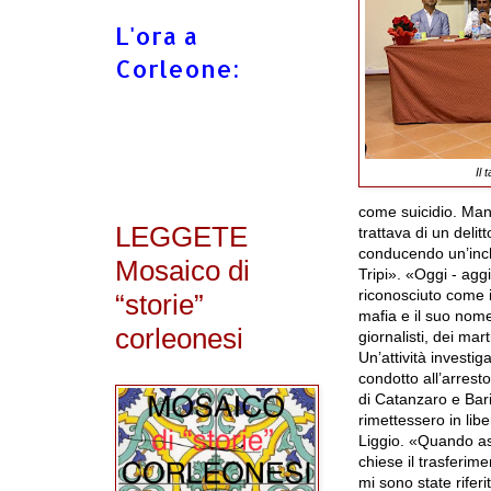
L'ora a
Corleone:
Il 
come
suicidio
. Man
LEGGETE
trattava di un delit
conducendo un’inch
Mosaico di
Tripi
». «Oggi - agg
riconosciuto come 
“storie”
mafia e il suo nome
corleonesi
giornalisti
, dei mart
Un’attività investi
condotto all’arresto
di
Catanzaro
e
Bar
rimettessero in lib
Liggio. «Quando as
chiese il trasferi
mi sono state riferi