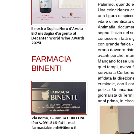
Palermo, quando 
Una coincidenza c
una figura di spicco
vita e dimenticata 
Antimafia,
docume
Il nostro Sophia Nero d’Avola
segna l’inizio del s
BIO medaglia d’argento al
Decanter World Wine Awards
conoscere i fatti e
2025!
con
grande fatica
-
erano
davvero ristr
avanti
perché, man
FARMACIA
Mangano fosse u
BINENTI
quei tempi, aveva 
servizio a
Corleon
affidata la direzion
criminale
,
con il co
polizia. Un incarico 
giornalista di
Termin
anni prima, in
circ
Via Roma, 1 - 90034 CORLEONE
(Pa) 📞091-8461341 - mail
farmaciabinenti@libero.it