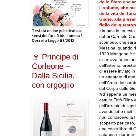
dello Stato che a
Il volume, che rac
della vita del fun
Giarre, alla prese
figlio del questo
«Impavido,
onesto
Testata online pubblicata ai
sensi dell'art. 3 bis, comma 1
dubbi
Carmelo Ca
Decreto Legge 63/2012
scomodo
,
che sar
Messina, quando ri
1920 Mangano è st
🍷 Principe di
sicurezza,
questor
Corleone –
dell'interno
, presta
di essere inviato i
Dalla Sicilia,
un attentato di mat
dell'
Arma dei carabi
con orgoglio
del Corpo delle Guar
Ad appena un mes
cattura
Totò Riina
dell’arresto della
pr
avendo letto molti l
non conoscevo la f
scoperto per caso,
una copia libro di
catanese, durante 