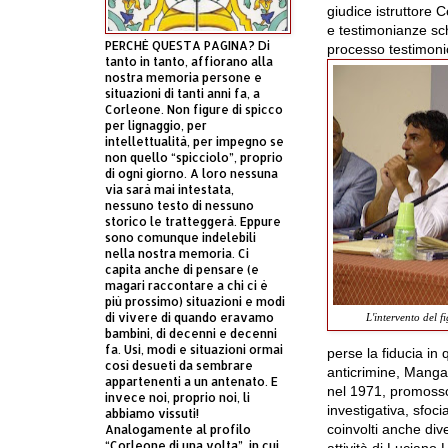
giudice istruttore
C
e
testimonianze sch
PERCHÈ QUESTA PAGINA? Di
processo testimoniò
tanto in tanto, affiorano alla
nostra memoria persone e
situazioni di tanti anni fa, a
Corleone. Non figure di spicco
per lignaggio, per
intellettualità, per impegno se
non quello “spicciolo”, proprio
di ogni giorno. A loro nessuna
via sarà mai intestata,
nessuno testo di nessuno
storico le tratteggerà. Eppure
sono comunque indelebili
nella nostra memoria. Ci
capita anche di pensare (e
magari raccontare a chi ci è
più prossimo) situazioni e modi
di vivere di quando eravamo
L'intervento del 
bambini, di decenni e decenni
fa. Usi, modi e situazioni ormai
perse la fiducia in 
così desueti da sembrare
anticrimine, Manga
appartenenti a un antenato. E
nel 1971, promos
invece noi, proprio noi, li
investigativa, sfoc
abbiamo vissuti!
coinvolti anche div
Analogamente al profilo
“Corleone di una volta”, in cui