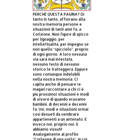
PERCHÈ QUESTA PAGINA? Di
tanto in tanto, affiorano alla
nostra memoria persone e
situazioni di tanti anni fa, a
Corleone. Non figure di spicco
per lignaggio, per
intellettualità, per impegno se
non quello “spicciolo”, proprio
di ogni giorno. A loro nessuna
via sarà mai intestata,
nessuno testo di nessuno
storico le tratteggerà. Eppure
sono comunque indelebili
nella nostra memoria. Ci
capita anche di pensare (e
magari raccontare a chi ci è
più prossimo) situazioni e modi
di vivere di quando eravamo
bambini, di decenni e decenni
fa. Usi, modi e situazioni ormai
così desueti da sembrare
appartenenti a un antenato. E
invece noi, proprio noi, li
abbiamo vissuti!
Analogamente al profilo
“Corleone di una volta”, in cui