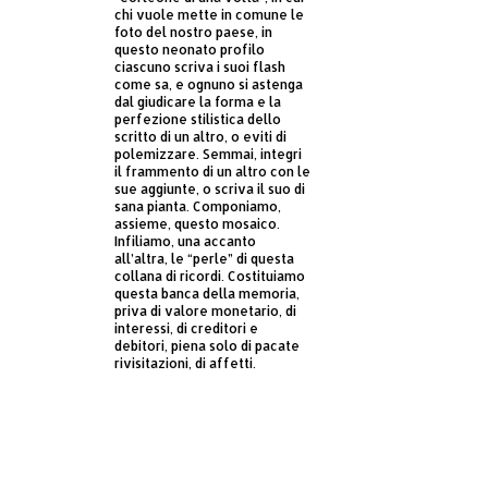
chi vuole mette in comune le
foto del nostro paese, in
questo neonato profilo
ciascuno scriva i suoi flash
come sa, e ognuno si astenga
dal giudicare la forma e la
perfezione stilistica dello
scritto di un altro, o eviti di
polemizzare. Semmai, integri
il frammento di un altro con le
sue aggiunte, o scriva il suo di
sana pianta. Componiamo,
assieme, questo mosaico.
Infiliamo, una accanto
all’altra, le “perle” di questa
collana di ricordi. Costituiamo
questa banca della memoria,
priva di valore monetario, di
interessi, di creditori e
debitori, piena solo di pacate
rivisitazioni, di affetti.