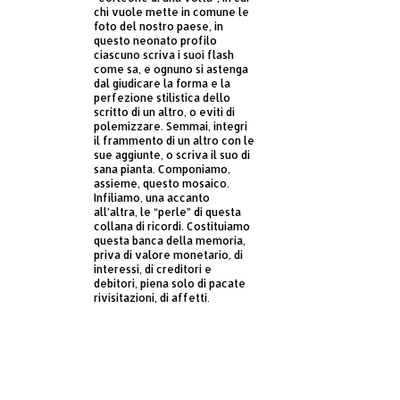
chi vuole mette in comune le
foto del nostro paese, in
questo neonato profilo
ciascuno scriva i suoi flash
come sa, e ognuno si astenga
dal giudicare la forma e la
perfezione stilistica dello
scritto di un altro, o eviti di
polemizzare. Semmai, integri
il frammento di un altro con le
sue aggiunte, o scriva il suo di
sana pianta. Componiamo,
assieme, questo mosaico.
Infiliamo, una accanto
all’altra, le “perle” di questa
collana di ricordi. Costituiamo
questa banca della memoria,
priva di valore monetario, di
interessi, di creditori e
debitori, piena solo di pacate
rivisitazioni, di affetti.