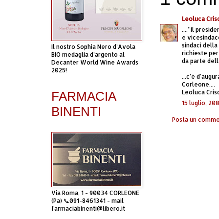
Leoluca Cris
....''Il pres
e vicesindac
sindaci dell
Il nostro Sophia Nero d’Avola
richieste per
BIO medaglia d’argento al
da parte della
Decanter World Wine Awards
2025!
...c'é d'augu
Corleone....
Leoluca Cris
FARMACIA
15 luglio, 20
BINENTI
Posta un comm
Via Roma, 1 - 90034 CORLEONE
(Pa) 📞091-8461341 - mail
farmaciabinenti@libero.it