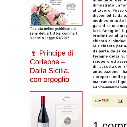
dimostrato un for
al lavoro. Posso
disponibilità da p
modi ed in tutte 
garantire una mag
Testata online pubblicata ai
loro famiglie". I
sensi dell'art. 3 bis, comma 1
Produttive all'Ar
Decreto Legge 63/2012
chiesto ai sindac
le richieste per a
da parte della Reg
🍷 Principe di
termine della riu
Corleone –
sciopero ed assem
di raccolta dei rif
Dalla Sicilia,
anticipazione - ha
riproporsi nelle 
con orgoglio
mancanza di liqui
Da SiciliaInformazioni
alle
19:51
1 com