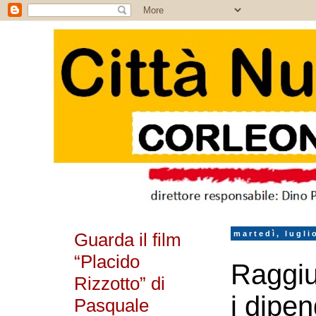
Guarda il film
martedì, lugli
“Placido
Raggiu
Rizzotto” di
i dipen
Pasquale