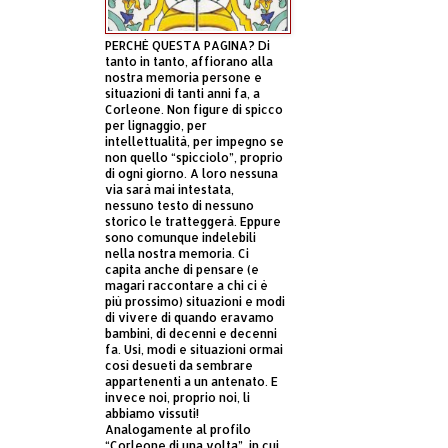
PERCHÈ QUESTA PAGINA? Di
tanto in tanto, affiorano alla
nostra memoria persone e
situazioni di tanti anni fa, a
Corleone. Non figure di spicco
per lignaggio, per
intellettualità, per impegno se
non quello “spicciolo”, proprio
di ogni giorno. A loro nessuna
via sarà mai intestata,
nessuno testo di nessuno
storico le tratteggerà. Eppure
sono comunque indelebili
nella nostra memoria. Ci
capita anche di pensare (e
magari raccontare a chi ci è
più prossimo) situazioni e modi
di vivere di quando eravamo
bambini, di decenni e decenni
fa. Usi, modi e situazioni ormai
così desueti da sembrare
appartenenti a un antenato. E
invece noi, proprio noi, li
abbiamo vissuti!
Analogamente al profilo
“Corleone di una volta”, in cui