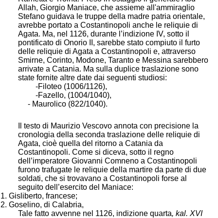
Allah, Giorgio Maniace, che assieme all'ammiraglio
Stefano guidava le truppe della madre patria orientale,
avrebbe portato a Costantinopoli anche le reliquie di
Agata. Ma, nel 1126, durante l’indizione IV, sotto il
pontificato di Onorio II, sarebbe stato compiuto il furto
delle reliquie di Agata a Costantinopoli e, attraverso
Smirne, Corinto, Modone, Taranto e Messina sarebbero
arrivate a Catania. Ma sulla duplice traslazione sono
state fornite altre date dai seguenti studiosi:
-Filoteo (1006/1126),
-Fazello, (1004/1040),
- Maurolico (822/1040).
Il testo di Maurizio Vescovo annota con precisione la
cronologia della seconda traslazione delle reliquie di
Agata, cioè quella del ritorno a Catania da
Costantinopoli. Come si diceva, sotto il regno
dell’imperatore Giovanni Comneno a Costantinopoli
furono trafugate le reliquie della martire da parte di due
soldati, che si trovavano a Costantinopoli forse al
seguito dell’esercito del Maniace:
1. Gisliberto, francese;
2. Goselino, di Calabria,
Tale fatto avvenne nel 1126, indizione quarta
, kal. XVI