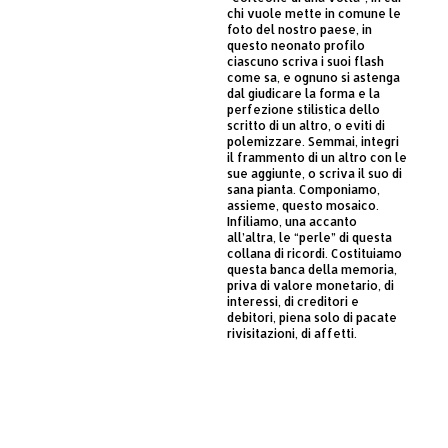
chi vuole mette in comune le
foto del nostro paese, in
questo neonato profilo
ciascuno scriva i suoi flash
come sa, e ognuno si astenga
dal giudicare la forma e la
perfezione stilistica dello
scritto di un altro, o eviti di
polemizzare. Semmai, integri
il frammento di un altro con le
sue aggiunte, o scriva il suo di
sana pianta. Componiamo,
assieme, questo mosaico.
Infiliamo, una accanto
all’altra, le “perle” di questa
collana di ricordi. Costituiamo
questa banca della memoria,
priva di valore monetario, di
interessi, di creditori e
debitori, piena solo di pacate
rivisitazioni, di affetti.