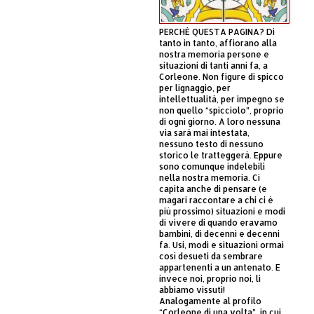
PERCHÈ QUESTA PAGINA? Di
tanto in tanto, affiorano alla
nostra memoria persone e
situazioni di tanti anni fa, a
Corleone. Non figure di spicco
per lignaggio, per
intellettualità, per impegno se
non quello “spicciolo”, proprio
di ogni giorno. A loro nessuna
via sarà mai intestata,
nessuno testo di nessuno
storico le tratteggerà. Eppure
sono comunque indelebili
nella nostra memoria. Ci
capita anche di pensare (e
magari raccontare a chi ci è
più prossimo) situazioni e modi
di vivere di quando eravamo
bambini, di decenni e decenni
fa. Usi, modi e situazioni ormai
così desueti da sembrare
appartenenti a un antenato. E
invece noi, proprio noi, li
abbiamo vissuti!
Analogamente al profilo
“Corleone di una volta”, in cui