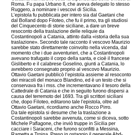
Roma. Fu papa Urbano II, che aveva delegato lo stesso
Ruggero, a nominare i vescovi di Sicilia.
L’epistola fu pubblicata per intero sia dal Gaetani che
dal Bolland dopo Filoteo, che fu il primo, tra gli studiosi
del Cinquecento di storie siciliane, a dare un breve
resoconto della traslazione delle reliquie da
Costantinopoli a Catania, attinto dalla «istoria della sua
traslazione». Secondo tale racconto il vescovo Maurizio
sarebbe stato direttamente coinvolto nella vicenda, dal
momento che i due avventurieri, che a Costantinopoli
avevano trafugato il corpo della santa, e cioè il francese
Gisliberto e il calabrese Goselino, giunti a Catania, lo
avrebbero consegnato proprio al vescovo Maurizio.
Ottavio Gaetani pubblicò l’epistola assieme al resoconto
dei miracoli del monaco Blandino, ed è un testo che si
conservava fra i mss. che incrementavano il tesoro della
Cattedrale di Catania e che in seguito furono dispersi a
causa del terremoto del 1693. Tra gli scrittori siciliani
che, dopo Filoteo, editarono tale l'epistola, oltre ad
Ottavio Gaetani, ricordiamo anche Rocco Pirro.
Da tale epistola si desume che la traslazione a
Costantinopoli sarebbe avvenuta, come si diceva, sotto
Michele Paflagone, che inviò truppe in Sicilia per
cacciare i Saraceni, che furono sconfitti a Messina,
Rametta e Troina. Preso in ostaggio il generale Abd-