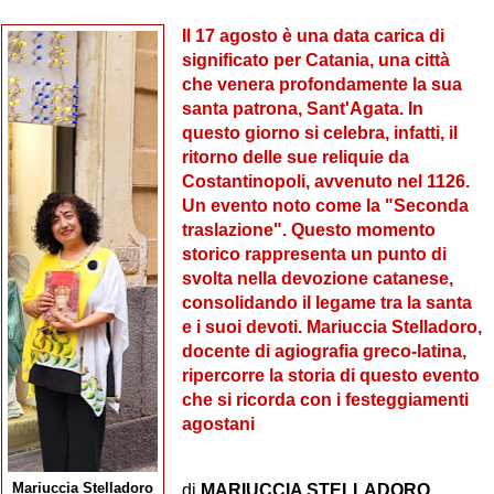
Il 17 agosto è una data carica di
significato per Catania, una città
che venera profondamente la sua
santa patrona, Sant'Agata. In
questo giorno si celebra, infatti, il
ritorno delle sue reliquie da
Costantinopoli, avvenuto nel 1126.
Un evento noto come la "Seconda
traslazione". Questo momento
storico rappresenta un punto di
svolta nella devozione catanese,
consolidando il legame tra la santa
e i suoi devoti. Mariuccia Stelladoro,
docente di agiografia greco-latina,
ripercorre la storia di questo evento
che si ricorda con i festeggiamenti
agostani
Mariuccia Stelladoro
di
MARIUCCIA STELLADORO