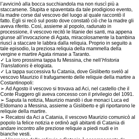
l’avvicinò alla bocca succhiandola ma non riuscì più a
staccarsene. Stupita e spaventata da tale prodigioso evento,
la madre corse dal vescovo del luogo al quale raccontò il
fatto. Egli si recò sul posto dove constatò ciò che la madre gli
aveva riferito. Così, assieme al popolo, radunato in
processione, il vescovo recitò le litanie dei santi, ma appena
giunse all’invocazione di Agata, miracolosamente la bambina
riuscì a staccare le labbra dalla reliquia. Proprio in seguito a
tale episodio, la preziosa reliquia della mammella della
vergine e martire Agata rimase a Taranto.
✓ La loro prossima tappa fu Messina, che nell
’Historia
Translationis
è elogiata.
✓ La tappa successiva fu Catania, dove Gisliberto svelò al
vescovo Maurizio il trafugamento delle reliquie della martire a
Costantinopoli:
➢
Ad Agosto il vescovo si trovava ad Aci, nel castello che il
Conte Ruggero gli aveva concesso con il privilegio del 1091.
➢
Saputa la notizia, Maurizio mandò i due monaci Luca ed
Eldomano a Messina, assieme a Gisliberto e gli riportarono le
reliquie della martire.
➢
Recatosi da Aci a Catania, il vescovo Maurizio comunicò al
popolo la felice notizia e ordinò agli abitanti di Catania di
andare incontro alle preziose reliquie a piedi nudi e in
bianche vesti.