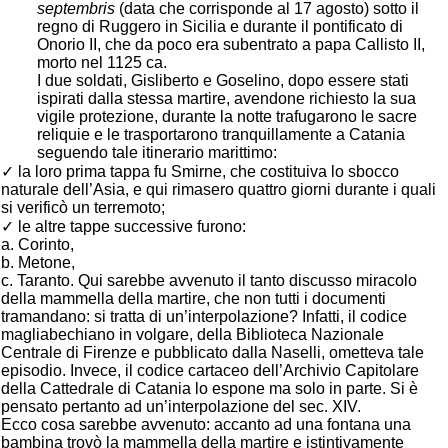
septembris
(data che corrisponde al 17 agosto) sotto il
regno di Ruggero in Sicilia e durante il pontificato di
Onorio II, che da poco era subentrato a papa Callisto II,
morto nel 1125 ca.
I due soldati, Gisliberto e Goselino, dopo essere stati
ispirati dalla stessa martire, avendone richiesto la sua
vigile protezione, durante la notte trafugarono le sacre
reliquie e le trasportarono tranquillamente a Catania
seguendo tale itinerario marittimo:
✓ la loro prima tappa fu Smirne, che costituiva lo sbocco
naturale dell’Asia, e qui rimasero quattro giorni durante i quali
si verificò un terremoto;
✓ le altre tappe successive furono:
a. Corinto,
b. Metone,
c. Taranto. Qui sarebbe avvenuto il tanto discusso miracolo
della mammella della martire, che non tutti i documenti
tramandano: si tratta di un’interpolazione? Infatti, il codice
magliabechiano in volgare, della Biblioteca Nazionale
Centrale di Firenze e pubblicato dalla Naselli, ometteva tale
episodio. Invece, il codice cartaceo dell’Archivio Capitolare
della Cattedrale di Catania lo espone ma solo in parte. Si è
pensato pertanto ad un’interpolazione del sec. XIV.
Ecco cosa sarebbe avvenuto: accanto ad una fontana una
bambina trovò la mammella della martire e istintivamente