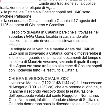
Esiste una tradizione sulla duplice
traslazione delle reliquie di Agata:
➢
la prima, da Catania a Costantinopoli nel 1040 sotto
Michele Paflagone;
➢
la seconda da Costantinopoli a Catania il 17 agosto del
1126 ad opera di Gisliberto e Goselino.
Il sepolcro di Agata in Catania pare che si trovasse nel
suburbio
Hybla Maior,
località in cui, stando alle
iscrizioni funerarie rinvenute, esistevano sepolcri
cristiani.
Le reliquie della vergine e martire Agata dal 1040 al
1126 non si trovavano a Catania, come dimostrerebbe il
silenzio al riguardo nei principali documenti del tempo e
la lettera di Maurizio vescovo, secondo il quale il corpo
di s. Agata era stato trafugato alla corte di Costantinopoli
con «lodevole furto» e restituito a Catania.
CHI ERA IL VESCOVO MAURIZIO?
Il vescovo Maurizio (1122-1143/1144 ca) fu il successore
di Ansgerio (1091-1122 ca), che era bretone di origine, e
fu anche il secondo vescovo dopo la restaurazione
dell’episcopato voluta dal conte Ruggero il Normanno.
Con i Normanni, infatti, le rifondate chiese di Sicilia e di
Calabria ritornarono sotto la dipendenza della Chiesa di