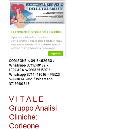
CORLEONE 📞0918462060 /
Whatsapp 3711249132 -
LERCARA 📞0918251597 /
Whatsapp 3714413616 - PRIZZI
📞0918346961 / Whatsapp
3713060748
V I T A L E
Gruppo Analisi
Cliniche:
Corleone